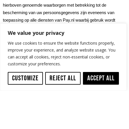
hierboven genoemde waarborgen met betrekking tot de
bescherming van uw persoonsgegevens zijn eveneens van
toepassing op alle diensten van Pay.nl waarbij gebruik wordt
gemaakt van derden. Pay.nl bewaart uw gegevens niet langer dan
We value your privacy
op grond van de toepasselijke wettelijke grond is toegestaan.
We use cookies to ensure the website functions properly,
Recensies
improve your experience, and analyze website usage. You
can accept all cookies, reject non-essential cookies, or
Kiyoh
customize your preferences.
We gebruiken Kiyoh om Recensies te verzamelen. Om een
Customize
Reject All
Accept All
recensie achter te laten moet je je e-mailadres, naam en
woonplaats invullen. Kiyoh deelt bepaalde gegevens met ons die
nodig zijn om uw recensie te koppelen aan uw bestelling.
Daarnaast publiceert Kiyoh je naam en woonplaats op hun eigen
website. In sommige gevallen kan Kiyoh contact met je opnemen
om je te vragen je review toe te lichten, uit te werken of te
becommentariëren. In het geval van een reviewverzoek delen we