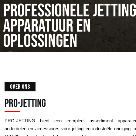
Professionele Jettin
apparatuur en
oplossingen
OVER ONS
Pro-Jetting
PRO-JETTING biedt een compleet assortiment apparaten
onderdelen en accessoires voor jetting en industriële reiniging t