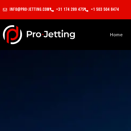
info@pro-jetting.com
+31 174 289 475
+1 503 504 8474
Home