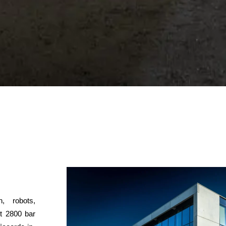
g
, robots,
ot 2800 bar