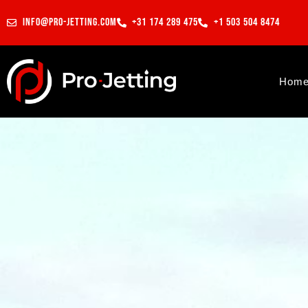
info@pro-jetting.com
+31 174 289 475
+1 503 504 8474
Hom